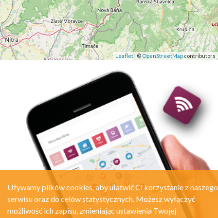
Leaflet
| ©
OpenStreetMap
contributors
Używamy plików cookies, aby ułatwić Ci korzystanie z naszego
serwisu oraz do celów statystycznych. Możesz wyłączyć
możliwość ich zapisu, zmieniając ustawienia Twojej