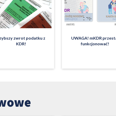
zybszy zwrot podatku z
UWAGA! mKDR przest
KDR!
funkcjonować!
awowe