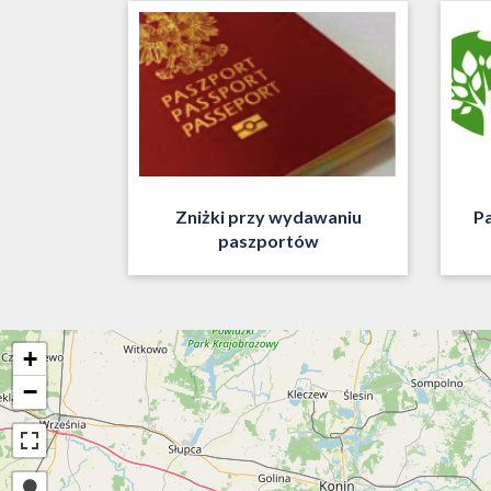
Zniżki przy wydawaniu
P
paszportów
+
−