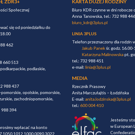
Ł ZDR3+
KARTA DUŻEJ RODZINY
ności Społecznej
Biuro KDR czynne w dni robocze 
Anna Tanowska, tel.: 732 988 44
biuro_kdr@3plus.pl
ać się od poniedziałku do
 18.00
LINIA 3PLUS
Telefon przeznaczony dla rodzin 
988 462
Jakub Panek
śr. godz. 16.00-
Katarzyna Malinowska
pt. go
tel.: 732 988 451
98 660 513
e-mail:
linia@3plus.pl
 podkarpackie, podlaskie,
MEDIA
32 988 437
Rzecznik Prasowy
-pomorskie, opolskie, pomorskie,
Anita Marczułajtis – Łodzińska
zurskie, zachodniopomorskie,
E-mail:
anita.lodzinska@3plus.pl
tel.:
600 004 410
2 988 394
Jesteśmy st
w European L
rosimy wpłacać na konto
Confederati
 97 1050 1012 1000 0090 3022