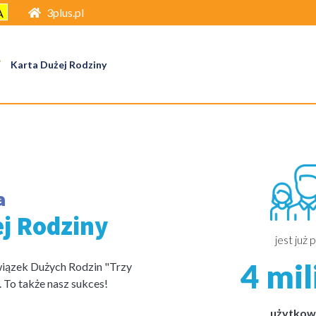
3plus.pl
A
Karta Dużej Rodziny
a
ej Rodziny
jest już 
4 mi
wiązek Dużych Rodzin "Trzy
. To także nasz sukces!
użytkow