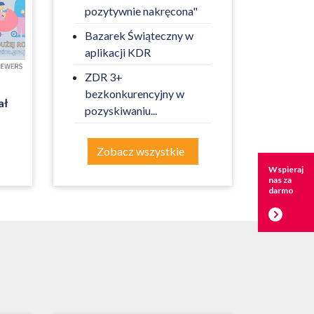
pozytywnie nakręcona"
Bazarek Świąteczny w
aplikacji KDR
ZDR 3+
bezkonkurencyjny w
ał
pozyskiwaniu...
Zobacz wszystkie
Wspieraj
nas za
darmo