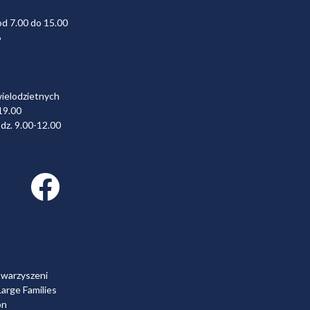
od 7.00 do 15.00
6
wielodzietnych
19.00
dz. 9.00-12.00
Facebook link
owarzyszeni
arge Families
on