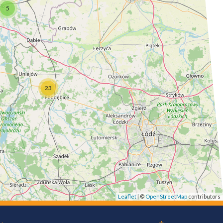
5
23
Leaflet
| ©
OpenStreetMap
contributors