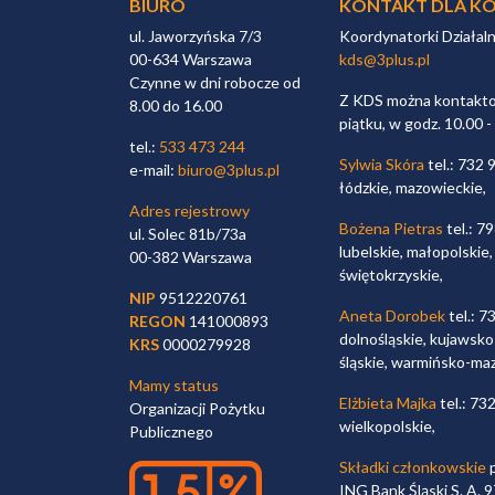
BIURO
KONTAKT DLA KÓ
ul. Jaworzyńska 7/3
Koordynatorki Działal
00-634 Warszawa
kds@3plus.pl
Czynne w dni robocze od
Z KDS można kontaktow
8.00 do 16.00
piątku, w godz. 10.00 -
tel.:
533 473 244
Sylwia Skóra
tel.: 732 
e-mail:
biuro@3plus.pl
łódzkie, mazowieckie,
Adres rejestrowy
Bożena Pietras
tel.: 7
ul. Solec 81b/73a
lubelskie, małopolskie,
00-382 Warszawa
świętokrzyskie,
NIP
9512220761
Aneta Dorobek
tel.: 7
REGON
141000893
dolnośląskie, kujawsko
KRS
0000279928
śląskie, warmińsko-ma
Mamy status
Elżbieta Majka
tel.: 73
Organizacji Pożytku
wielkopolskie,
Publicznego
Składki członkowskie
p
ING Bank Śląski S. A.