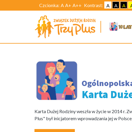
Czcionka:
A
A+
A++
Kontrast:
A
A
A
Ogólnopolsk
Karta Duż
Karta Dużej Rodziny weszła w życie w 2014 r. Z
Plus" był inicjatorem wprowadzania jej w Polsce