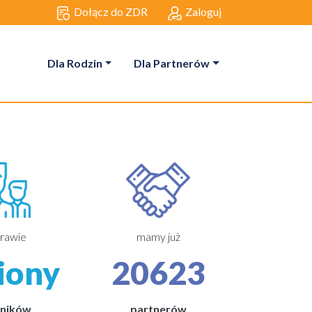
Dołącz do ZDR
Zaloguj
Dla Rodzin
Dla Partnerów
prawie
mamy już
liony
20623
ników
partnerów