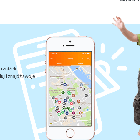
a zniżek
uj i znajdź swoje