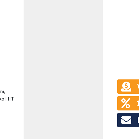
mi,
ako HIT