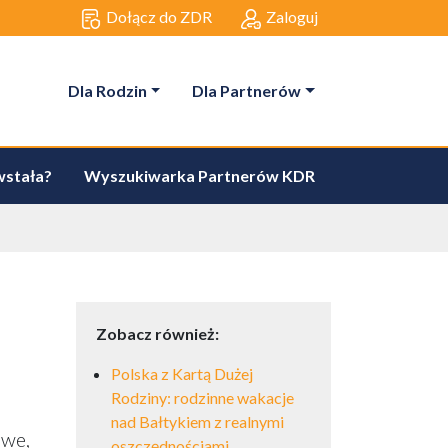
Dołącz do ZDR
Zaloguj
Dla Rodzin
Dla Partnerów
wstała?
Wyszukiwarka Partnerów KDR
Zobacz również:
Polska z Kartą Dużej
Rodziny: rodzinne wakacje
nad Bałtykiem z realnymi
owe,
oszczędnościami