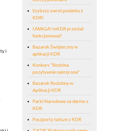
Szybszy zwrot podatku z
KDR!
UWAGA! mKDR przestał
funkcjonować!
Bazarek Świąteczny w
ty i
aplikacji KDR
Konkurs "Rodzina
pozytywnie nakręcona"
Bazarek Rodzinny w
Aplikacji KDR
u
Parki Narodowe za darmo z
KDR
Paszporty tańsze z KDR
ki i
Z KDR 30 dni na rozliczenie