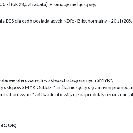
 50 zł (ok 28,5% rabatu); Promocje nie łączą się,
ałą ECS dla osób posiadających KDR: · Bilet normalny – 20 zł (20%
 i obuwie oferowanych w sklepach stacjonarnych SMYK*,
zy sklepów SMYK Outlet< *zniżka nie łączy się z innymi promocja
mi rabatowymi, *zniżka nie obowiązuje na produkty oznaczone j
 BOOK)