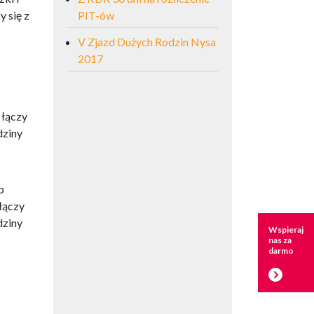
y się z
PIT-ów
V Zjazd Dużych Rodzin Nysa
2017
 łączy
dziny
p
 łączy
dziny
Wspieraj
nas za
darmo