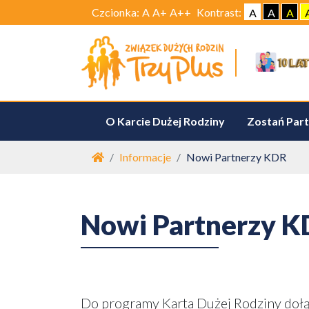
Czcionka:
A
A+
A++
Kontrast:
A
A
A
O Karcie Dużej Rodziny
Zostań Par
Strona główna
Informacje
Nowi Partnerzy KDR
Nowi Partnerzy 
Do programy Karta Dużej Rodziny dołącz