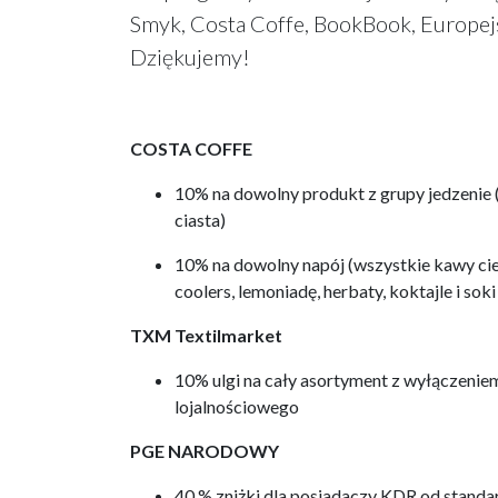
Smyk, Costa Coffe, BookBook, Europej
Dziękujemy!
COSTA COFFE
10% na dowolny produkt z grupy jedzenie (ws
ciasta)
10% na dowolny napój (wszystkie kawy ciepł
coolers, lemoniadę, herbaty, koktajle i sok
TXM Textilmarket
10% ulgi na cały asortyment z wyłączeni
lojalnościowego
PGE NARODOWY
40 % zniżki dla posiadaczy KDR od standa