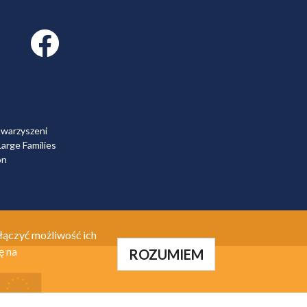
Facebook link
owarzyszeni
arge Families
on
łączyć możliwość ich
ę na
ROZUMIEM