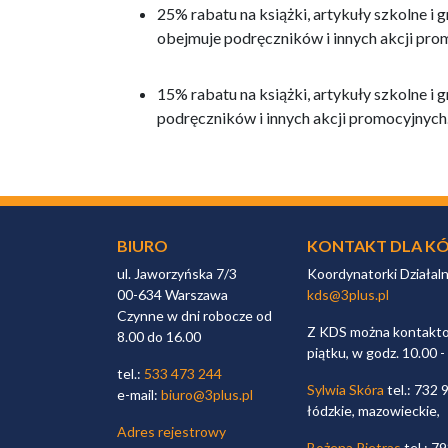
25% rabatu na książki, artykuły szkolne i
obejmuje podręczników i innych akcji prom
15% rabatu na książki, artykuły szkolne i 
podręczników i innych akcji promocyjnych. 
BIURO
KONTAKT DLA KÓ
ul. Jaworzyńska 7/3
Koordynatorki Działal
00-634 Warszawa
kds@3plus.pl
Czynne w dni robocze od
Z KDS można kontaktow
8.00 do 16.00
piątku, w godz. 10.00 -
tel.:
533 473 244
Sylwia Skóra
tel.: 732 
e-mail:
biuro@3plus.pl
łódzkie, mazowieckie,
Adres rejestrowy
Bożena Pietras
tel.: 7