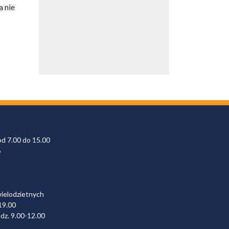
a nie
od 7.00 do 15.00
6
wielodzietnych
19.00
dz. 9.00-12.00