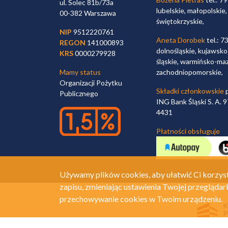
ul. Solec 81b/73a
lubelskie, małopolskie,
00-382 Warszawa
świętokrzyskie,
NIP
9512220761
Aneta Dorobek
tel.: 7
REGON
141000893
dolnośląskie, kujawsko
KRS
0000279928
śląskie, warmińsko-maz
Mamy status
zachodniopomorskie,
Organizacji Pożytku
Składki członkowskie
p
Publicznego
ING Bank Śląski S. A.
4431
Płatności obsługuje
Używamy plików cookies, aby ułatwić Ci korzyst
zapisu, zmieniając ustawienia Twojej przeglądar
przechowywanie cookies w Twoim urządzeniu.