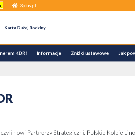
3plus.pl
A
Karta Dużej Rodziny
tnerem KDR!
Informacje
Zniżki ustawowe
Jak po
KDR
yli nowi Partnerzy Strategiczni: Polskie Koleje Lin