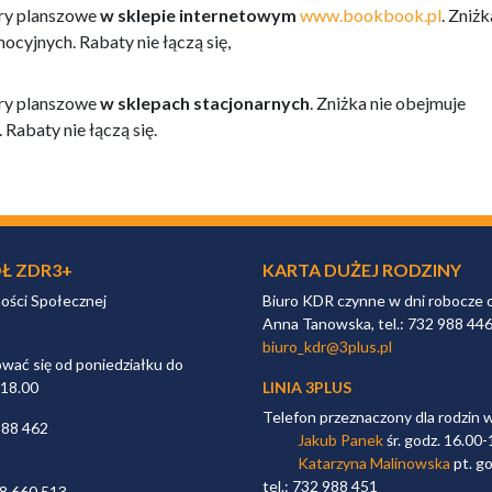
 gry planszowe
w sklepie internetowym
www.bookbook.pl
. Zniżk
ocyjnych. Rabaty nie łączą się,
gry planszowe
w sklepach stacjonarnych
. Zniżka nie obejmuje
Rabaty nie łączą się.
Ł ZDR3+
KARTA DUŻEJ RODZINY
ności Społecznej
Biuro KDR czynne w dni robocze 
Anna Tanowska, tel.: 732 988 44
biuro_kdr@3plus.pl
ać się od poniedziałku do
 18.00
LINIA 3PLUS
Telefon przeznaczony dla rodzin 
988 462
Jakub Panek
śr. godz. 16.00-
Katarzyna Malinowska
pt. go
tel.: 732 988 451
98 660 513