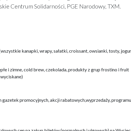
skie Centrum Solidarności, PGE Narodowy, TXM.
zystkie kanapki, wrapy, sałatki, croissant, owsianki, tosty, jogur
e i zimne, cold brew, czekolada, produkty z grup frostino i fruit
i wyciskane)
em gazetek promocyjnych, akcji rabatowych,wyprzedaży, program
rdowych cen na zakup biletów (normalnych i ulgowych) na Wyciecz