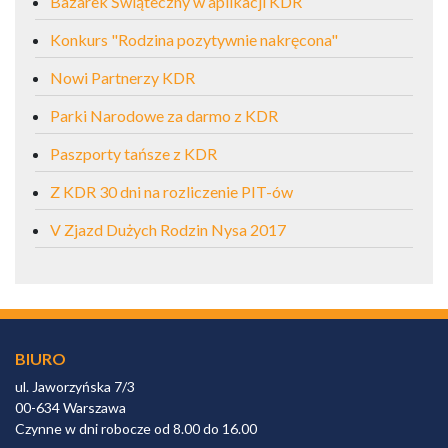
Bazarek Świąteczny w aplikacji KDR
Konkurs "Rodzina pozytywnie nakręcona"
Nowi Partnerzy KDR
Parki Narodowe za darmo z KDR
Paszporty tańsze z KDR
Z KDR 30 dni na rozliczenie PIT-ów
V Zjazd Dużych Rodzin Nysa 2017
BIURO
ul. Jaworzyńska 7/3
00-634 Warszawa
Czynne w dni robocze od 8.00 do 16.00