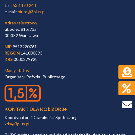
tel.:
533 473 244
e-mail:
biuro@3plus.pl
Adres rejestrowy
ul. Solec 81b/73a
00-382 Warszawa
NIP
9512220761
REGON
141000893
KRS
0000279928
Mamy status
Organizacji Pożytku Publicznego
KONTAKT DLA KÓŁ ZDR3+
Koordynatorki Działalności Społecznej
kds@3plus.pl
Z KDS można kontaktować się od poniedziałku do piątku, w godz.