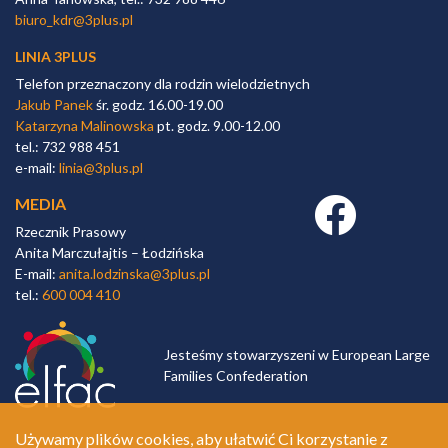
biuro_kdr@3plus.pl
LINIA 3PLUS
Telefon przeznaczony dla rodzin wielodzietnych
Jakub Panek
śr. godz. 16.00-19.00
Katarzyna Malinowska
pt. godz. 9.00-12.00
tel.: 732 988 451
e-mail:
linia@3plus.pl
MEDIA
Facebook link
Rzecznik Prasowy
Anita Marczułajtis – Łodzińska
E-mail:
anita.lodzinska@3plus.pl
tel.:
600 004 410
Jesteśmy stowarzyszeni w European Large
Families Confederation
Używamy plików cookies, aby ułatwić Ci korzystanie z