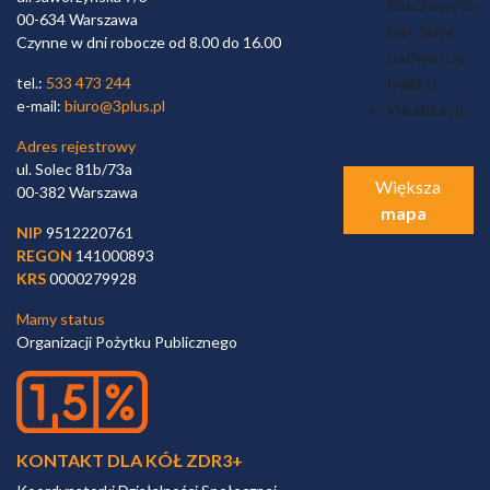
kluczowych
00-634 Warszawa
(np. buty,
Czynne w dni robocze od 8.00 do 16.00
paliwo czy
bank),
tel.:
533 473 244
e-mail:
biuro@3plus.pl
lokalizacji.
Adres rejestrowy
ul. Solec 81b/73a
Większa
00-382 Warszawa
mapa
NIP
9512220761
REGON
141000893
KRS
0000279928
Mamy status
Organizacji Pożytku Publicznego
KONTAKT DLA KÓŁ ZDR3+