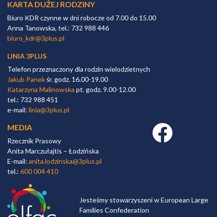
KARTA DUŻEJ RODZINY
Biuro KDR czynne w dni robocze od 7.00 do 15.00
Anna Tanowska, tel.: 732 988 446
biuro_kdr@3plus.pl
LINIA 3PLUS
Telefon przeznaczony dla rodzin wielodzietnych
Jakub Panek
śr. godz. 16.00-19.00
Katarzyna Malinowska
pt. godz. 9.00-12.00
tel.: 732 988 451
e-mail:
linia@3plus.pl
MEDIA
Facebook link
Rzecznik Prasowy
Anita Marczułajtis – Łodzińska
E-mail:
anita.lodzinska@3plus.pl
tel.:
600 004 410
Jesteśmy stowarzyszeni w European Large
Families Confederation