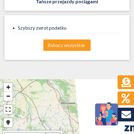
Tańsze przejazdy pociągami
Szybszy zwrot podatku
Zobacz wszystkie
+
−
Z
s
zn