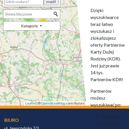
Dzięki
wyszukiwarce
5
95
teraz łatwo
Kategorie
wyszukasz i
zlokalizujesz
oferty Partnerów
Karty Dużej
Rodziny (KDR).
Jest już prawie
14 tys.
Partnerów KDR!
Partnerów
możesz
Leaflet
| ©
OpenStreetMap
contributors
wyszukiwać po:
kategorii,
BIURO
słowach
ul. Jaworzyńska 7/3