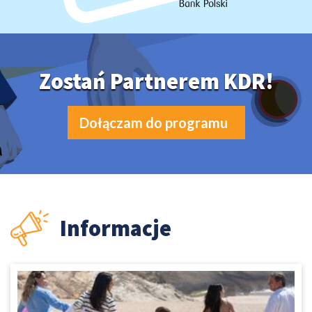
Zostań Partnerem KDR!
Dołączam do programu
Informacje